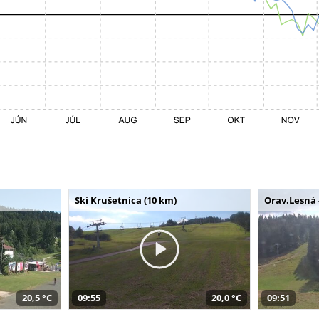
Ski Krušetnica (10 km)
Orav.Lesná 
20,5 °C
09:55
20,0 °C
09:51