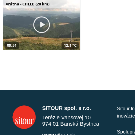
Vrátna - CHLEB (20 km)
09:51
12,1 °C
SITOUR spol. s r.o.
Sitour I
inovácie
Terézie Vansovej 10
974 01 Banská Bystrica
Spolupra
www.sitour.sk