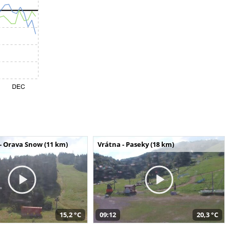
- Orava Snow (11 km)
Vrátna - Paseky (18 km)
15,2 °C
09:12
20,3 °C