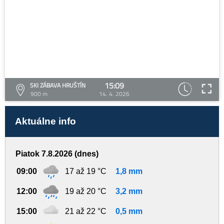
15:09
SKI ZÁBAVA HRUŠTÍN
900 m
14. 4. 2026
Aktuálne info
Piatok 7.8.2026 (dnes)
09:00
17 až 19 °C
1,8 mm
12:00
19 až 20 °C
3,2 mm
15:00
21 až 22 °C
0,5 mm