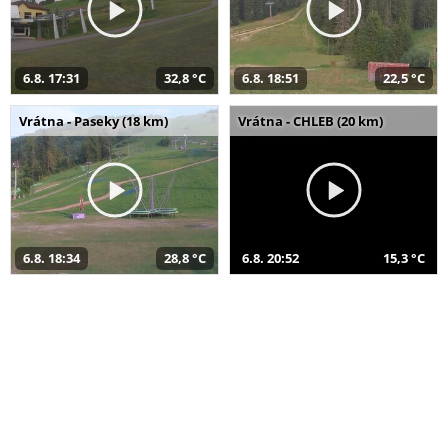
6.8. 17:31
32,8 °C
6.8. 18:51
22,5 °C
Vrátna - Paseky (18 km)
Vrátna - CHLEB (20 km)
6.8. 18:34
28,8 °C
6.8. 20:52
15,3 °C