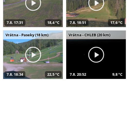
7.8. 17:31
18,4 °C
7.8. 18:51
17,6 °C
Vrátna - Paseky (18 km)
Vrátna - CHLEB (20 km)
7.8. 18:34
22,5 °C
7.8. 20:52
9,8 °C