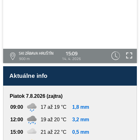
15:09
SKI ZÁBAVA HRUŠTÍN
900 m
14. 4. 2026
Aktuálne info
Piatok 7.8.2026 (zajtra)
09:00
17 až 19 °C
1,8 mm
12:00
19 až 20 °C
3,2 mm
15:00
21 až 22 °C
0,5 mm