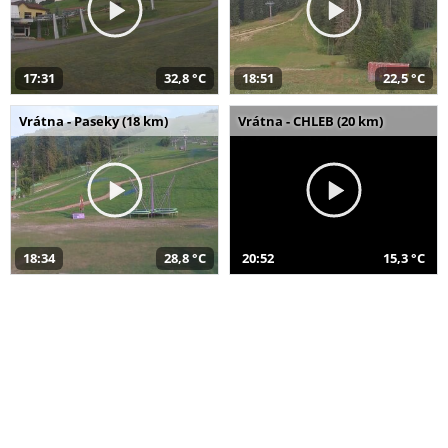
17:31
32,8 °C
18:51
22,5 °C
Vrátna - Paseky (18 km)
Vrátna - CHLEB (20 km)
18:34
28,8 °C
20:52
15,3 °C