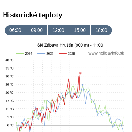
Historické teploty
06:00
09:00
12:00
15:00
18:00