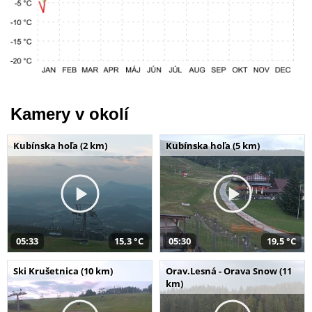
Kamery v okolí
Kubínska hoľa (2 km)
Kubínska hoľa (5 km)
05:33
15,3 °C
05:30
19,5 °C
Ski Krušetnica (10 km)
Orav.Lesná - Orava Snow (11
km)