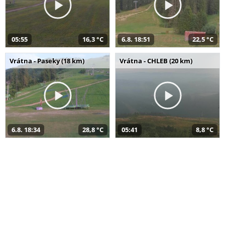
05:55
16,3 °C
6.8. 18:51
22,5 °C
Vrátna - Paseky (18 km)
Vrátna - CHLEB (20 km)
6.8. 18:34
28,8 °C
05:41
8,8 °C