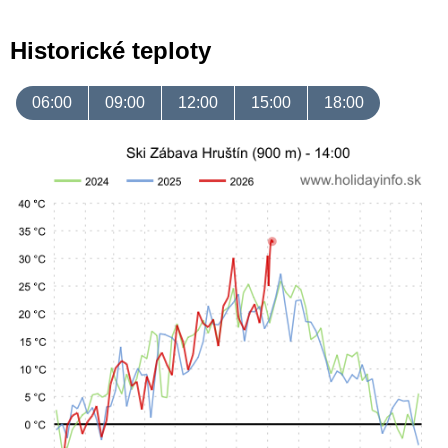
Historické teploty
06:00
09:00
12:00
15:00
18:00