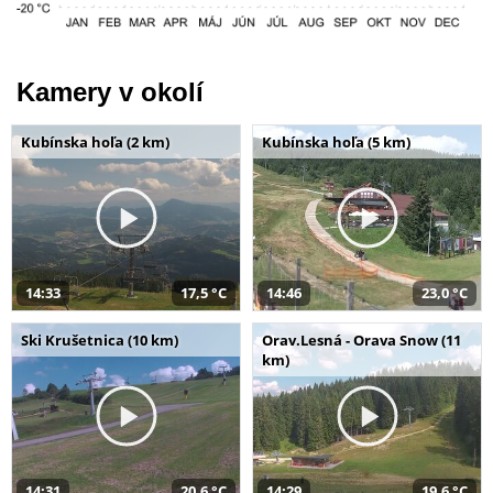
Kamery v okolí
Kubínska hoľa (2 km)
Kubínska hoľa (5 km)
14:33
17,5 °C
14:46
23,0 °C
Ski Krušetnica (10 km)
Orav.Lesná - Orava Snow (11
km)
14:31
20,6 °C
14:29
19,6 °C