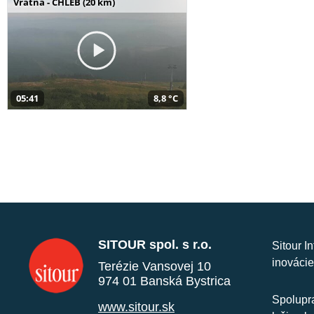
Vrátna - CHLEB (20 km)
05:41
8,8 °C
SITOUR spol. s r.o.
Sitour I
inovácie
Terézie Vansovej 10
974 01 Banská Bystrica
Spolupra
www.sitour.sk