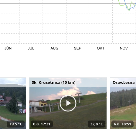
Ski Krušetnica (10 km)
Orav.Lesná 
19,5 °C
6.8. 17:31
32,8 °C
6.8. 18:51