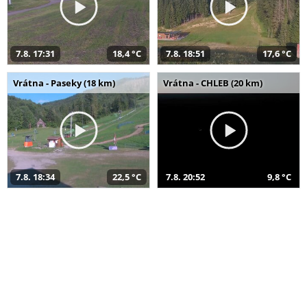
7.8. 17:31
18,4 °C
7.8. 18:51
17,6 °C
Vrátna - Paseky (18 km)
Vrátna - CHLEB (20 km)
7.8. 18:34
22,5 °C
7.8. 20:52
9,8 °C