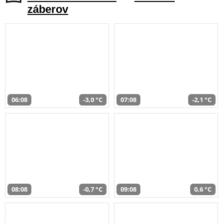
záberov
06:08
-3,0 °C
07:08
-2,1 °C
08:08
-0,7 °C
09:08
0,6 °C