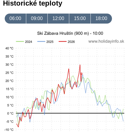
Historické teploty
06:00
09:00
12:00
15:00
18:00