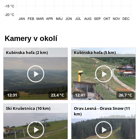
Kamery v okolí
Kubínska hoľa (2 km)
Kubínska hoľa (5 km)
12:31
23,4 °C
12:41
26,7 °C
Ski Krušetnica (10 km)
Orav.Lesná - Orava Snow (11
km)