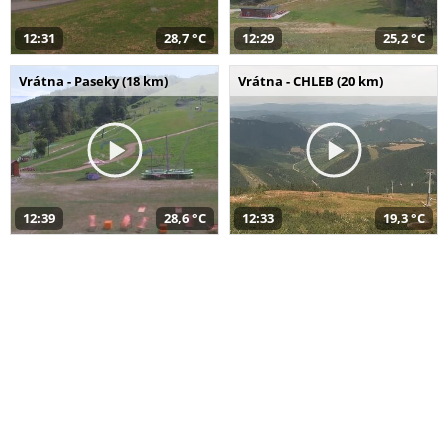
12:31
28,7 °C
12:29
25,2 °C
Vrátna - Paseky (18 km)
Vrátna - CHLEB (20 km)
12:39
28,6 °C
12:33
19,3 °C