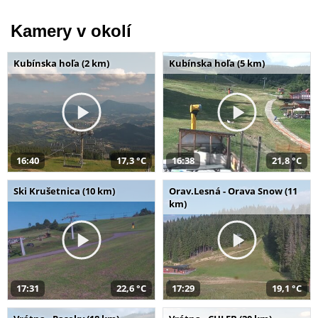
Kamery v okolí
Kubínska hoľa (2 km)
Kubínska hoľa (5 km)
16:40
17,3 °C
16:38
21,8 °C
Ski Krušetnica (10 km)
Orav.Lesná - Orava Snow (11
km)
17:31
22,6 °C
17:29
19,1 °C