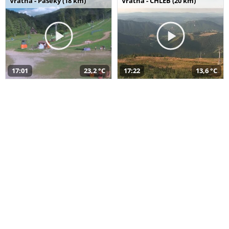
Vrátna - Paseky (18 km)
Vrátna - CHLEB (20 km)
17:01
23,2 °C
17:22
13,6 °C