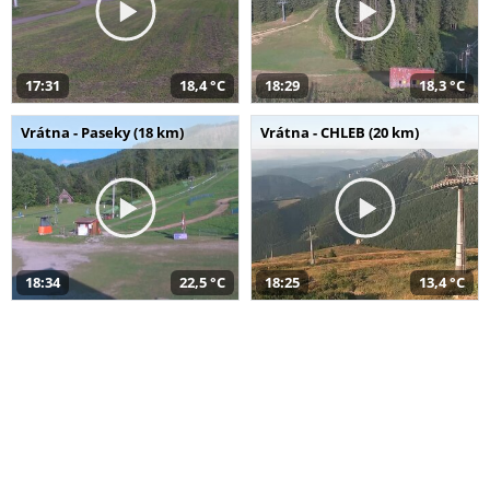
17:31
18,4 °C
18:29
18,3 °C
Vrátna - Paseky (18 km)
Vrátna - CHLEB (20 km)
18:34
22,5 °C
18:25
13,4 °C