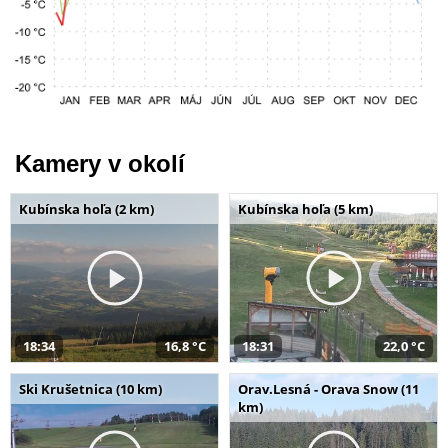
Kamery v okolí
Kubínska hoľa (2 km)
Kubínska hoľa (5 km)
18:34
16,8 °C
18:31
22,0 °C
Ski Krušetnica (10 km)
Orav.Lesná - Orava Snow (11
km)