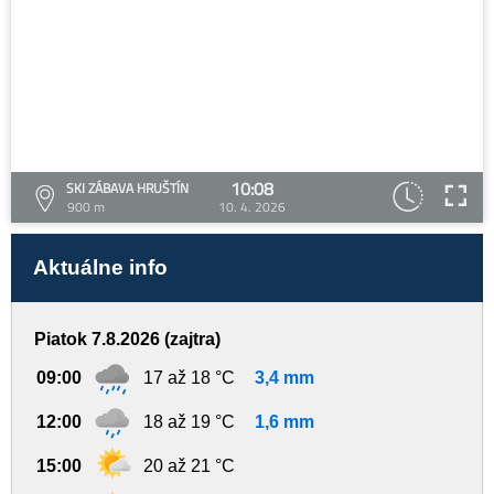
10:08
SKI ZÁBAVA HRUŠTÍN
900 m
10. 4. 2026
Aktuálne info
Piatok 7.8.2026 (zajtra)
09:00
17 až 18 °C
3,4 mm
12:00
18 až 19 °C
1,6 mm
15:00
20 až 21 °C