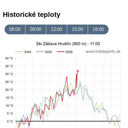
Historické teploty
06:00
09:00
12:00
15:00
18:00