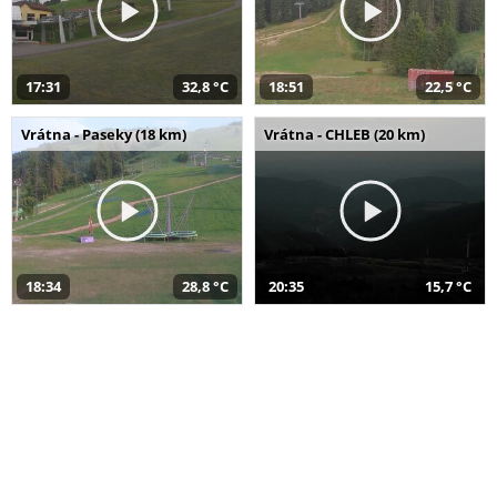
17:31
32,8 °C
18:51
22,5 °C
Vrátna - Paseky (18 km)
Vrátna - CHLEB (20 km)
18:34
28,8 °C
20:35
15,7 °C