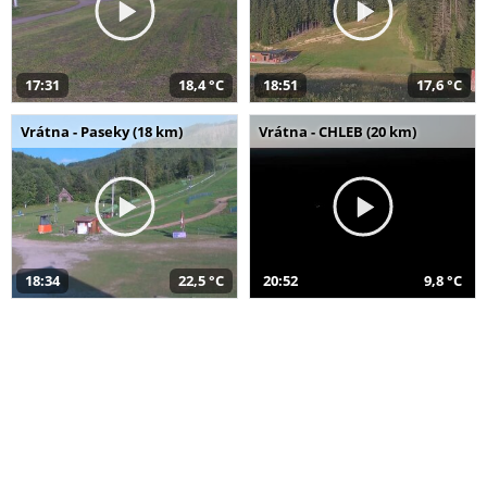
17:31
18,4 °C
18:51
17,6 °C
Vrátna - Paseky (18 km)
Vrátna - CHLEB (20 km)
18:34
22,5 °C
20:52
9,8 °C