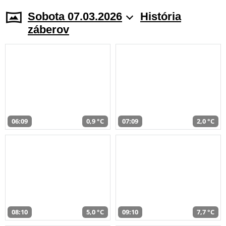
Sobota 07.03.2026
História
záberov
06:09
0,9 °C
07:09
2,0 °C
08:10
5,0 °C
09:10
7,7 °C