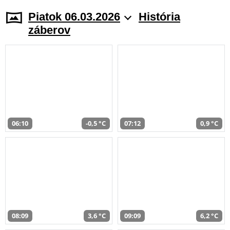
Piatok 06.03.2026
História
záberov
06:10
-0,5 °C
07:12
0,9 °C
08:09
3,6 °C
09:09
6,2 °C