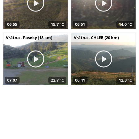
06:55
15,7 °C
06:51
14,0 °C
Vrátna - Paseky (18 km)
Vrátna - CHLEB (20 km)
07:07
22,7 °C
06:41
12,3 °C