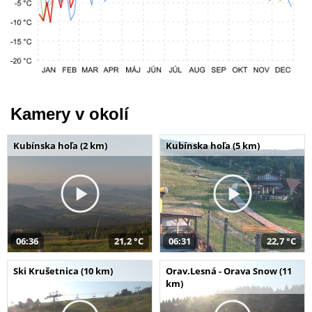
Kamery v okolí
Kubínska hoľa (2 km)
Kubínska hoľa (5 km)
06:36
21,2 °C
06:31
22,7 °C
Ski Krušetnica (10 km)
Orav.Lesná - Orava Snow (11
km)