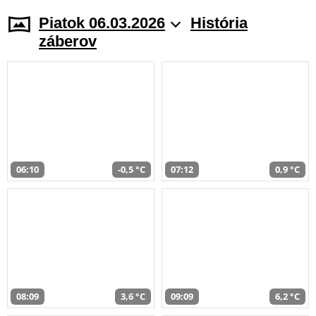
Piatok 06.03.2026
História
záberov
06:10
-0,5 °C
07:12
0,9 °C
08:09
3,6 °C
09:09
6,2 °C