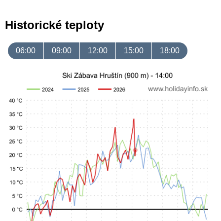
Historické teploty
06:00
09:00
12:00
15:00
18:00