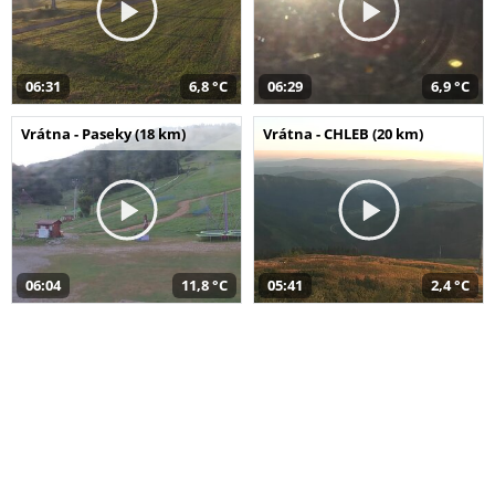
06:31
6,8 °C
06:29
6,9 °C
Vrátna - Paseky (18 km)
Vrátna - CHLEB (20 km)
06:04
11,8 °C
05:41
2,4 °C