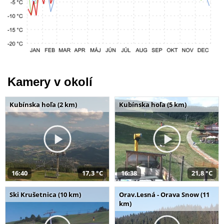
Kamery v okolí
Kubínska hoľa (2 km)
Kubínska hoľa (5 km)
16:40
17,3 °C
16:38
21,8 °C
Ski Krušetnica (10 km)
Orav.Lesná - Orava Snow (11
km)