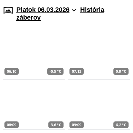
Piatok 06.03.2026
História
záberov
06:10
-0,5 °C
07:12
0,9 °C
08:09
3,6 °C
09:09
6,2 °C