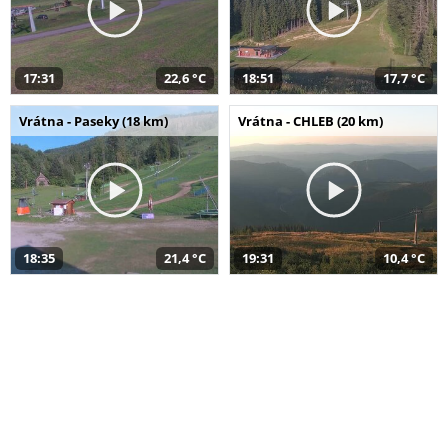
17:31
22,6 °C
18:51
17,7 °C
Vrátna - Paseky (18 km)
Vrátna - CHLEB (20 km)
18:35
21,4 °C
19:31
10,4 °C