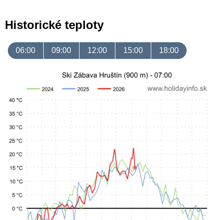
Historické teploty
06:00
09:00
12:00
15:00
18:00