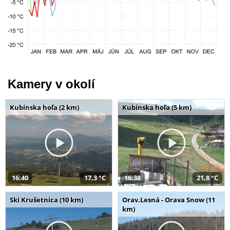
Kamery v okolí
Kubínska hoľa (2 km)
Kubínska hoľa (5 km)
16:40
17,3 °C
16:38
21,8 °C
Ski Krušetnica (10 km)
Orav.Lesná - Orava Snow (11
km)