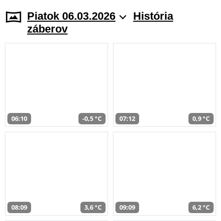
Piatok 06.03.2026
História
záberov
06:10
-0,5 °C
07:12
0,9 °C
08:09
3,6 °C
09:09
6,2 °C