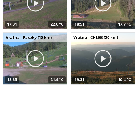
17:31
22,6 °C
18:51
17,7 °C
Vrátna - Paseky (18 km)
Vrátna - CHLEB (20 km)
18:35
21,4 °C
19:31
10,4 °C