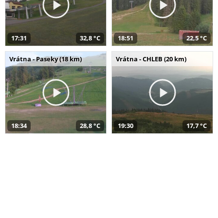
17:31
32,8 °C
18:51
22,5 °C
Vrátna - Paseky (18 km)
Vrátna - CHLEB (20 km)
18:34
28,8 °C
19:30
17,7 °C