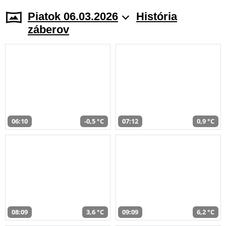
Piatok 06.03.2026
História
záberov
06:10
-0,5 °C
07:12
0,9 °C
08:09
3,6 °C
09:09
6,2 °C