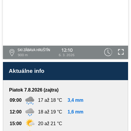
12:10
SKI ZÁBAVA HRUŠTÍN
900 m
6. 3. 2026
Aktuálne info
Piatok 7.8.2026 (zajtra)
09:00
17 až 18 °C
3,4 mm
12:00
18 až 19 °C
1,6 mm
15:00
20 až 21 °C