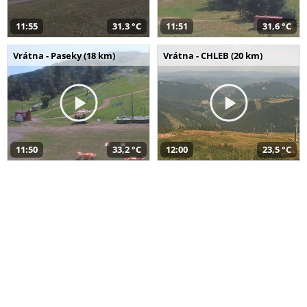
11:55
31,3 °C
11:51
31,6 °C
Vrátna - Paseky (18 km)
Vrátna - CHLEB (20 km)
11:50
33,2 °C
12:00
23,5 °C