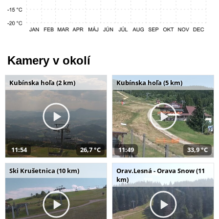
Kamery v okolí
Kubínska hoľa (2 km)
Kubínska hoľa (5 km)
11:54
26,7 °C
11:49
33,9 °C
Ski Krušetnica (10 km)
Orav.Lesná - Orava Snow (11
km)