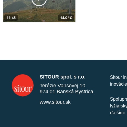
11:45
14,0 °C
SITOUR spol. s r.o.
Sitour I
inovácie
Terézie Vansovej 10
974 01 Banská Bystrica
Spolupra
www.sitour.sk
lyžiarsk
ďalšími.