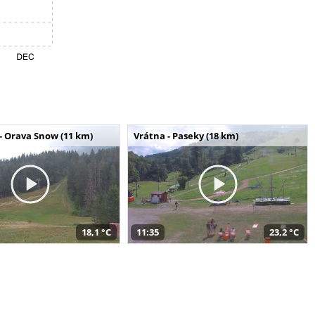
- Orava Snow (11 km)
Vrátna - Paseky (18 km)
18,1 °C
11:35
23,2 °C