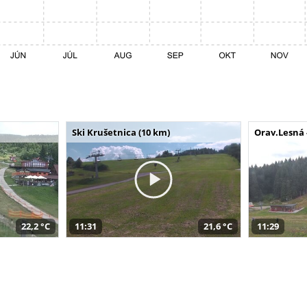
Ski Krušetnica (10 km)
Orav.Lesná 
22,2 °C
11:31
21,6 °C
11:29