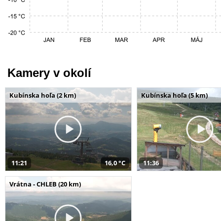
Kamery v okolí
Kubínska hoľa (2 km)
Kubínska hoľa (5 km)
11:21
16,0 °C
11:36
Vrátna - CHLEB (20 km)