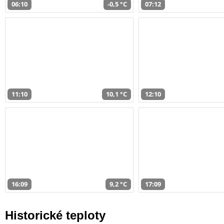
06:10
-0,5 °C
07:12
11:10
10,1 °C
12:10
16:09
9,2 °C
17:09
Historické teploty