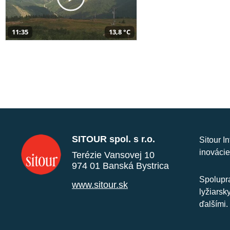
11:35
13,8 °C
SITOUR spol. s r.o.
Sitour I
inovácie
Terézie Vansovej 10
974 01 Banská Bystrica
Spolupra
www.sitour.sk
lyžiarsk
ďalšími.