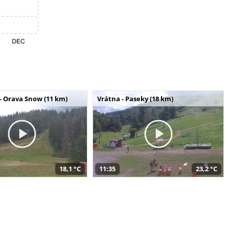
- Orava Snow (11 km)
Vrátna - Paseky (18 km)
18,1 °C
11:35
23,2 °C