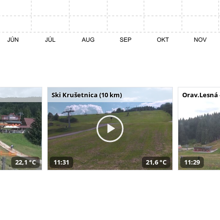
Ski Krušetnica (10 km)
Orav.Lesná 
22,1 °C
11:31
21,6 °C
11:29