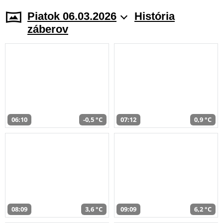
Piatok 06.03.2026
História
záberov
06:10
-0,5 °C
07:12
0,9 °C
08:09
3,6 °C
09:09
6,2 °C