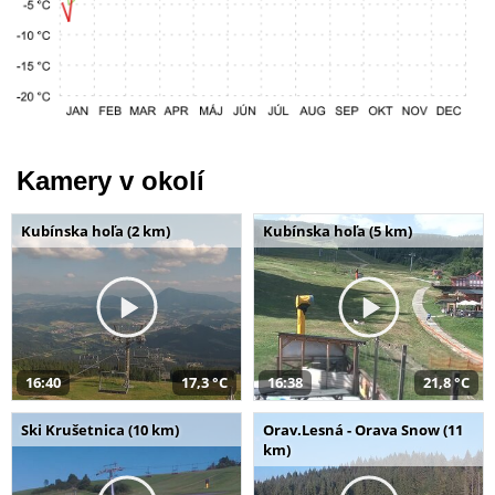
Kamery v okolí
Kubínska hoľa (2 km)
Kubínska hoľa (5 km)
16:40
17,3 °C
16:38
21,8 °C
Ski Krušetnica (10 km)
Orav.Lesná - Orava Snow (11
km)