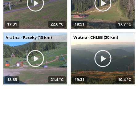
17:31
22,6 °C
18:51
17,7 °C
Vrátna - Paseky (18 km)
Vrátna - CHLEB (20 km)
18:35
21,4 °C
19:31
10,4 °C