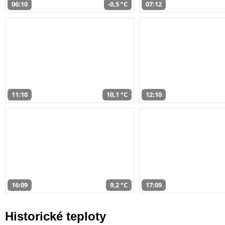
06:10
-0,5 °C
07:12
11:10
10,1 °C
12:10
16:09
9,2 °C
17:09
Historické teploty