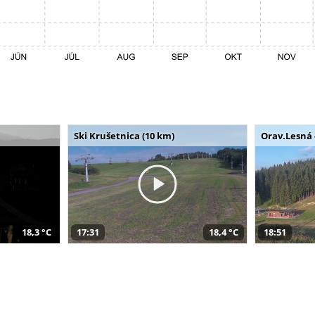
Ski Krušetnica (10 km)
Orav.Lesná 
18,3 °C
17:31
18,4 °C
18:51