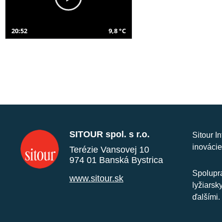
20:52
9,8 °C
SITOUR spol. s r.o.
Sitour I
inovácie
Terézie Vansovej 10
974 01 Banská Bystrica
Spolupra
www.sitour.sk
lyžiarsk
ďalšími.