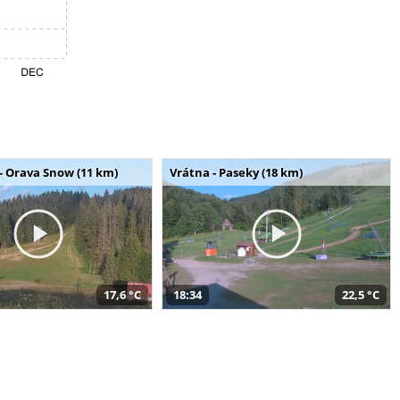
- Orava Snow (11 km)
Vrátna - Paseky (18 km)
17,6 °C
18:34
22,5 °C