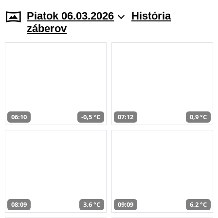
Piatok 06.03.2026
História
záberov
06:10
-0,5 °C
07:12
0,9 °C
08:09
3,6 °C
09:09
6,2 °C