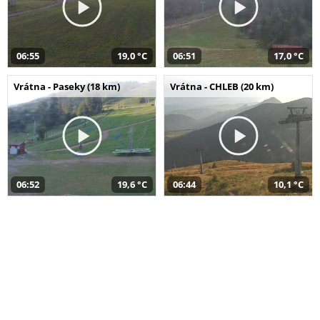
06:55
19,0 °C
06:51
17,0 °C
Vrátna - Paseky (18 km)
Vrátna - CHLEB (20 km)
06:52
19,6 °C
06:44
10,1 °C