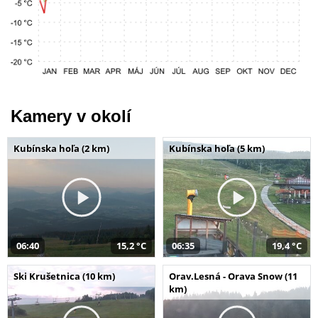
Kamery v okolí
Kubínska hoľa (2 km)
Kubínska hoľa (5 km)
06:40
15,2 °C
06:35
19,4 °C
Ski Krušetnica (10 km)
Orav.Lesná - Orava Snow (11
km)