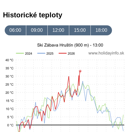
Historické teploty
06:00
09:00
12:00
15:00
18:00