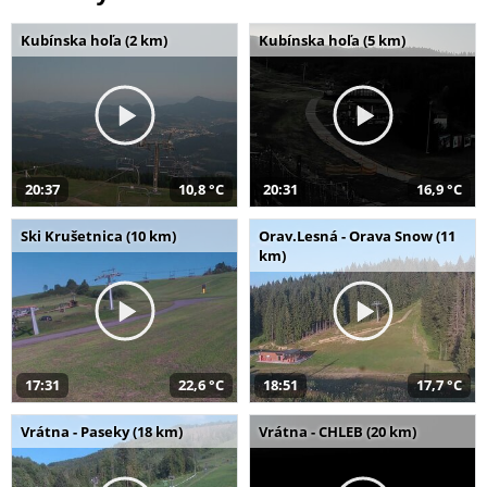
Kubínska hoľa (2 km)
Kubínska hoľa (5 km)
20:37
10,8 °C
20:31
16,9 °C
Ski Krušetnica (10 km)
Orav.Lesná - Orava Snow (11
km)
17:31
22,6 °C
18:51
17,7 °C
Vrátna - Paseky (18 km)
Vrátna - CHLEB (20 km)