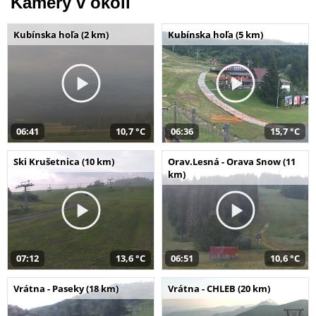
Kamery v okolí
Kubínska hoľa (2 km)
Kubínska hoľa (5 km)
06:41
10,7 °C
06:36
15,7 °C
Ski Krušetnica (10 km)
Orav.Lesná - Orava Snow (11
km)
07:12
13,6 °C
06:51
10,6 °C
Vrátna - Paseky (18 km)
Vrátna - CHLEB (20 km)