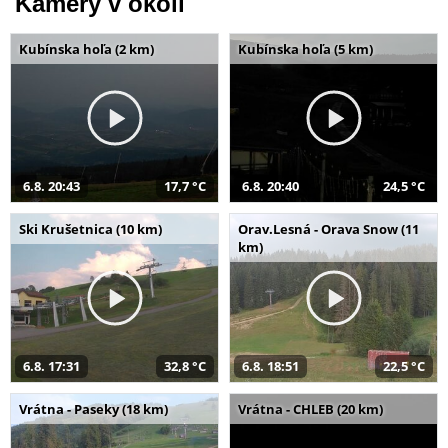
Kamery v okolí
Kubínska hoľa (2 km)
Kubínska hoľa (5 km)
6.8. 20:43
17,7 °C
6.8. 20:40
24,5 °C
Ski Krušetnica (10 km)
Orav.Lesná - Orava Snow (11
km)
6.8. 17:31
32,8 °C
6.8. 18:51
22,5 °C
Vrátna - Paseky (18 km)
Vrátna - CHLEB (20 km)