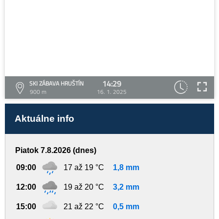
14:29
SKI ZÁBAVA HRUŠTÍN
900 m
16. 1. 2025
Aktuálne info
Piatok 7.8.2026 (dnes)
09:00
17 až 19 °C
1,8 mm
12:00
19 až 20 °C
3,2 mm
15:00
21 až 22 °C
0,5 mm