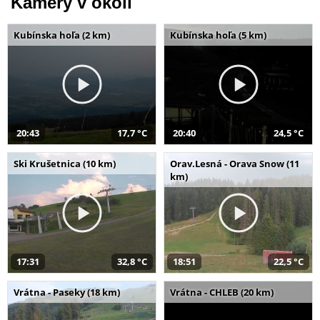
Kamery v okolí
Kubínska hoľa (2 km)
Kubínska hoľa (5 km)
20:43
17,7 °C
20:40
24,5 °C
Ski Krušetnica (10 km)
Orav.Lesná - Orava Snow (11
km)
17:31
32,8 °C
18:51
22,5 °C
Vrátna - Paseky (18 km)
Vrátna - CHLEB (20 km)