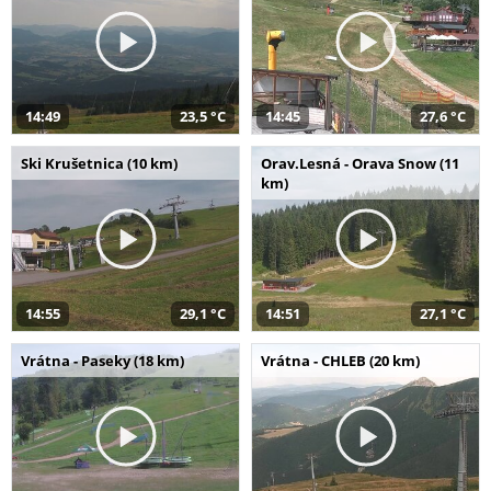
14:49
23,5 °C
14:45
27,6 °C
Ski Krušetnica (10 km)
Orav.Lesná - Orava Snow (11
km)
14:55
29,1 °C
14:51
27,1 °C
Vrátna - Paseky (18 km)
Vrátna - CHLEB (20 km)