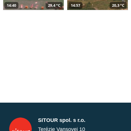
14:40
29,4 °C
14:57
20,3 °C
SITOUR spol. s r.o.
Terézie Vansovej 10