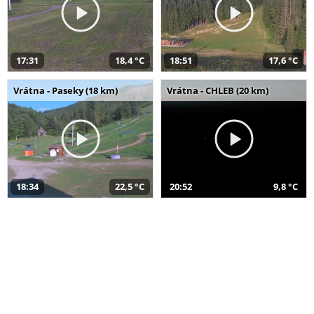
17:31
18,4 °C
18:51
17,6 °C
Vrátna - Paseky (18 km)
Vrátna - CHLEB (20 km)
18:34
22,5 °C
20:52
9,8 °C