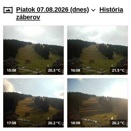
Piatok 07.08.2026 (dnes)
História
záberov
15:08
20,3 °C
16:08
21,5 °C
17:08
20,2 °C
18:08
20,2 °C