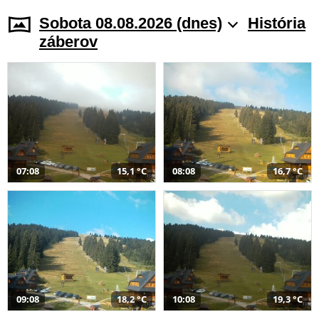
Sobota 08.08.2026 (dnes)
História
záberov
07:08
15,1 °C
08:08
16,7 °C
09:08
18,2 °C
10:08
19,3 °C