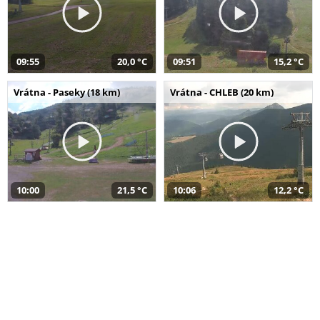
09:55
20,0 °C
09:51
15,2 °C
Vrátna - Paseky (18 km)
Vrátna - CHLEB (20 km)
10:00
21,5 °C
10:06
12,2 °C