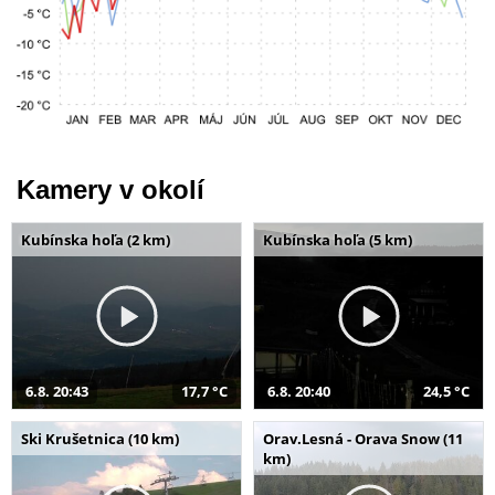
Kamery v okolí
Kubínska hoľa (2 km)
Kubínska hoľa (5 km)
6.8. 20:43
17,7 °C
6.8. 20:40
24,5 °C
Ski Krušetnica (10 km)
Orav.Lesná - Orava Snow (11
km)