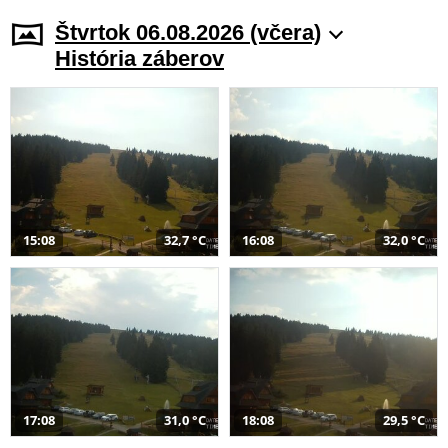
Štvrtok 06.08.2026 (včera)
História záberov
15:08
32,7 °C
16:08
32,0 °C
17:08
31,0 °C
18:08
29,5 °C