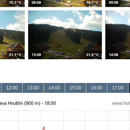
15,1 °C
08:08
16,7 °C
09:08
21,1 °C
13:08
21,5 °C
14:08
12:00
13:00
14:00
15:00
16:00
17:00