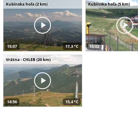
Kubínska hoľa (2 km)
Kubínska hoľa (5 km)
15:07
17,3 °C
15:02
Vrátna - CHLEB (20 km)
14:56
15,4 °C