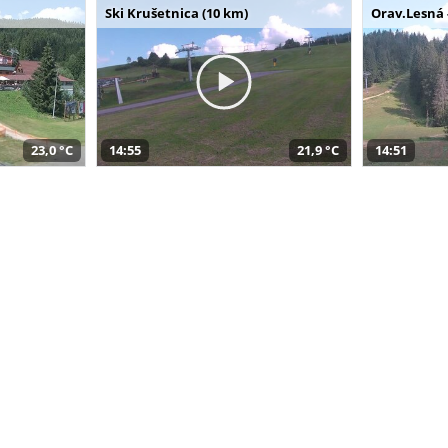
Ski Krušetnica (10 km)
Orav.Lesná 
23,0 °C
14:55
21,9 °C
14:51