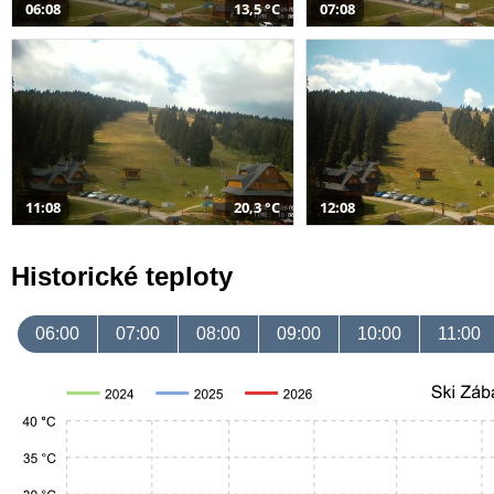
06:08
13,5 °C
07:08
11:08
20,3 °C
12:08
Historické teploty
06:00
07:00
08:00
09:00
10:00
11:00