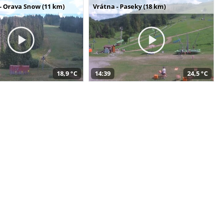
- Orava Snow (11 km)
Vrátna - Paseky (18 km)
18,9 °C
14:39
24,5 °C