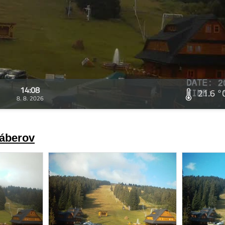
14:08
21.6 °
8. 8. 2026
záberov