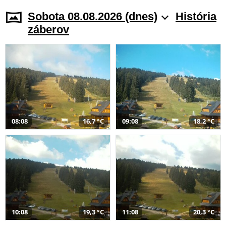
Sobota 08.08.2026 (dnes)
História
záberov
08:08
16,7 °C
09:08
18,2 °C
10:08
19,3 °C
11:08
20,3 °C