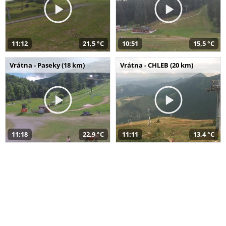
11:12
21,5 °C
10:51
15,5 °C
Vrátna - Paseky (18 km)
Vrátna - CHLEB (20 km)
11:18
22,9 °C
11:11
13,4 °C