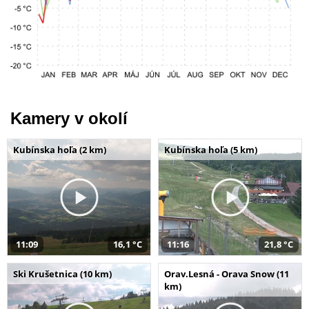
Kamery v okolí
Kubínska hoľa (2 km)
Kubínska hoľa (5 km)
11:09
16,1 °C
11:16
21,8 °C
Ski Krušetnica (10 km)
Orav.Lesná - Orava Snow (11
km)