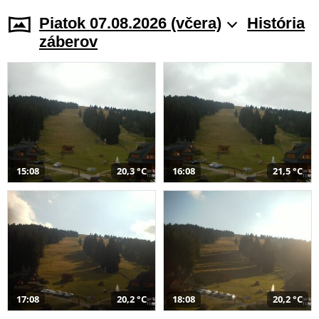
Piatok 07.08.2026 (včera)
História
záberov
15:08
20,3 °C
16:08
21,5 °C
17:08
20,2 °C
18:08
20,2 °C