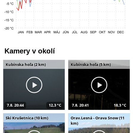
Kamery v okolí
Kubínska hoľa (2 km)
Kubínska hoľa (5 km)
7.8. 20:44
12,3 °C
7.8. 20:41
18,3 °C
Ski Krušetnica (10 km)
Orav.Lesná - Orava Snow (11
km)