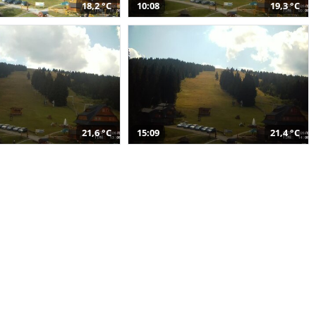
18,2 °C
10:08
19,3 °C
21,6 °C
15:09
21,4 °C