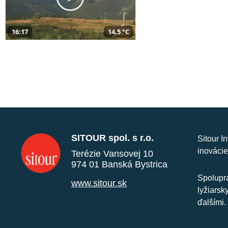
16:17
14,5 °C
SITOUR spol. s r.o.
Sitour I
inovácie
Terézie Vansovej 10
974 01 Banská Bystrica
Spolupra
www.sitour.sk
lyžiarsk
ďalšími.