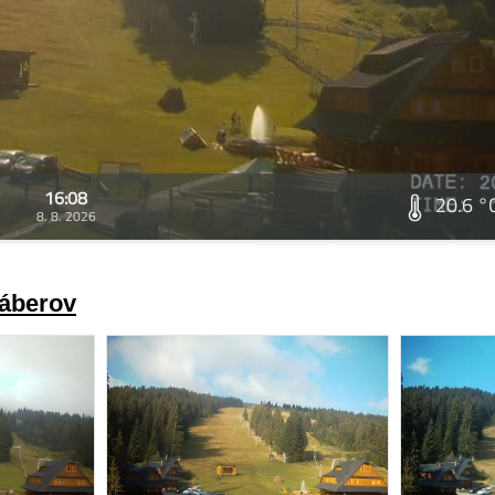
16:08
20.6 °
8. 8. 2026
záberov