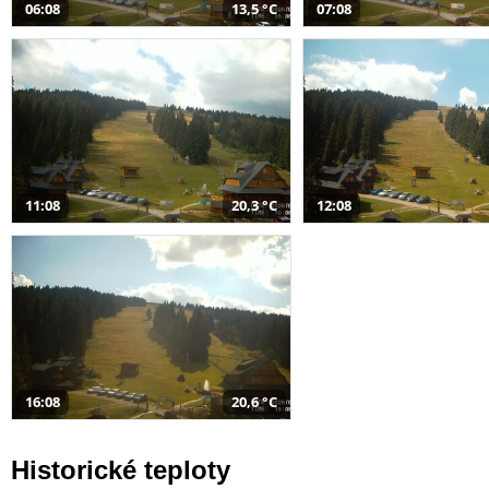
06:08
13,5 °C
07:08
11:08
20,3 °C
12:08
16:08
20,6 °C
Historické teploty