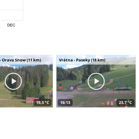
- Orava Snow (11 km)
Vrátna - Paseky (18 km)
19,3 °C
16:13
23,7 °C