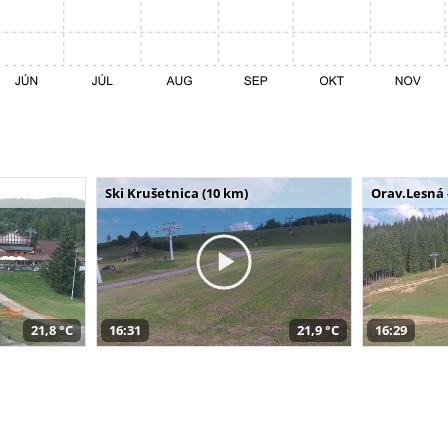
Ski Krušetnica (10 km)
Orav.Lesná 
21,8 °C
16:31
21,9 °C
16:29