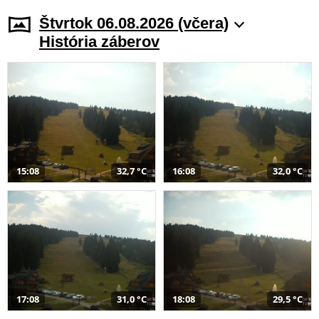
Štvrtok 06.08.2026 (včera)
História záberov
15:08
32,7 °C
16:08
32,0 °C
17:08
31,0 °C
18:08
29,5 °C