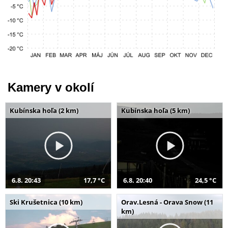
Kamery v okolí
Kubínska hoľa (2 km)
Kubínska hoľa (5 km)
6.8. 20:43
17,7 °C
6.8. 20:40
24,5 °C
Ski Krušetnica (10 km)
Orav.Lesná - Orava Snow (11
km)