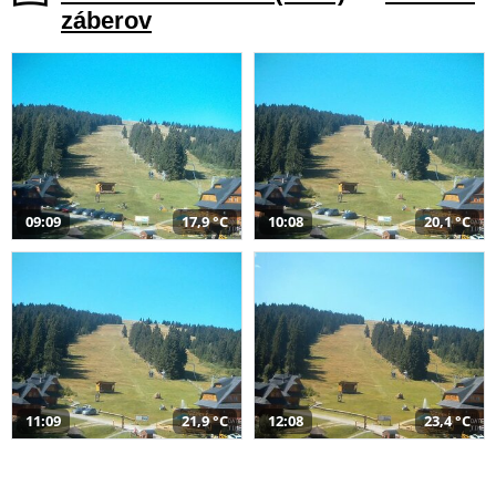
záberov
09:09
17,9 °C
10:08
20,1 °C
11:09
21,9 °C
12:08
23,4 °C