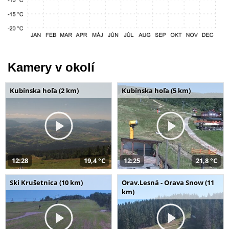
Kamery v okolí
Kubínska hoľa (2 km)
Kubínska hoľa (5 km)
12:28
19,4 °C
12:25
21,8 °C
Ski Krušetnica (10 km)
Orav.Lesná - Orava Snow (11
km)