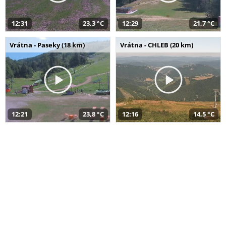
12:31
23,3 °C
12:29
21,7 °C
Vrátna - Paseky (18 km)
Vrátna - CHLEB (20 km)
12:21
23,8 °C
12:16
14,5 °C