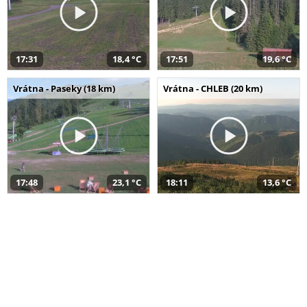
17:31
18,4 °C
17:51
19,6 °C
Vrátna - Paseky (18 km)
Vrátna - CHLEB (20 km)
17:48
23,1 °C
18:11
13,6 °C