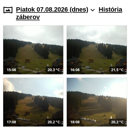
Piatok 07.08.2026 (dnes)
História
záberov
15:08
20,3 °C
16:08
21,5 °C
17:08
20,2 °C
18:08
20,2 °C