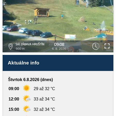
09:08
SKI ZÁBAVA HRUŠTÍN
900 m
6. 8. 2026
Aktuálne info
Štvrtok 6.8.2026 (dnes)
09:00
29 až 32 °C
12:00
33 až 34 °C
15:00
32 až 34 °C