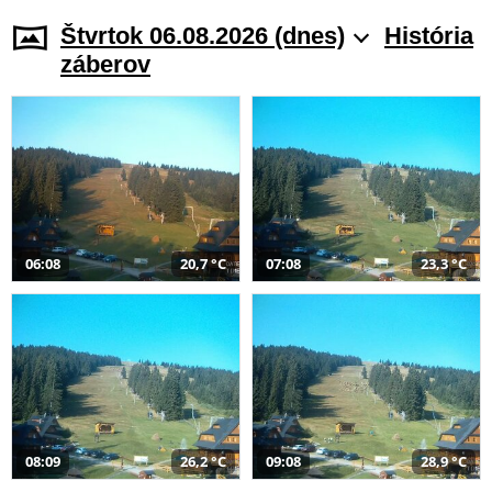
Štvrtok 06.08.2026 (dnes)
História
záberov
06:08
20,7 °C
07:08
23,3 °C
08:09
26,2 °C
09:08
28,9 °C