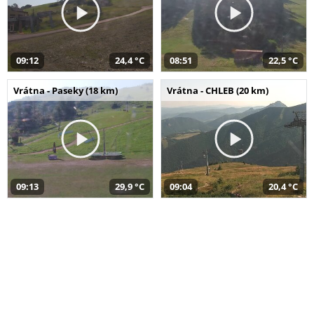
09:12
24,4 °C
08:51
22,5 °C
Vrátna - Paseky (18 km)
Vrátna - CHLEB (20 km)
09:13
29,9 °C
09:04
20,4 °C