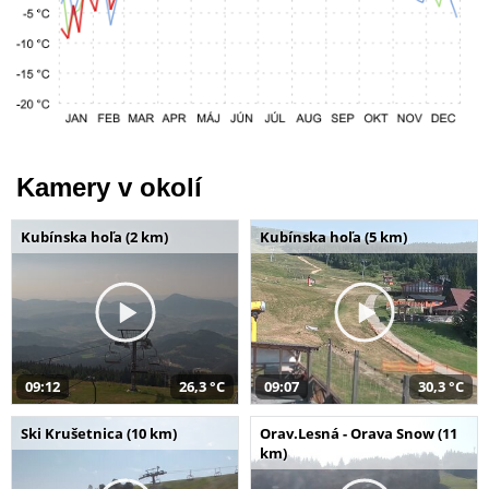
Kamery v okolí
Kubínska hoľa (2 km)
Kubínska hoľa (5 km)
09:12
26,3 °C
09:07
30,3 °C
Ski Krušetnica (10 km)
Orav.Lesná - Orava Snow (11
km)