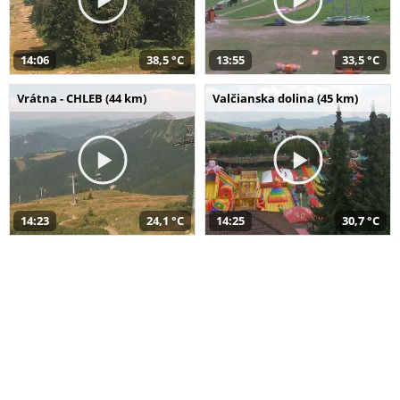
14:06
38,5 °C
13:55
33,5 °C
Vrátna - CHLEB (44 km)
Valčianska dolina (45 km)
14:23
24,1 °C
14:25
30,7 °C