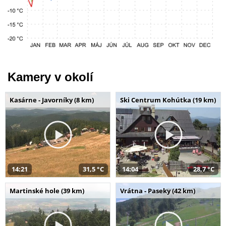
Kamery v okolí
Kasárne - Javorníky (8 km)
Ski Centrum Kohútka (19 km)
14:21
31,5 °C
14:04
28,7 °C
Martinské hole (39 km)
Vrátna - Paseky (42 km)