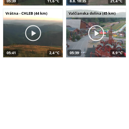
05:39
11,6 °C
8.8. 18:35
21,4 °C
Vrátna - CHLEB (44 km)
Valčianska dolina (45 km)
05:41
2,4 °C
05:39
8,9 °C