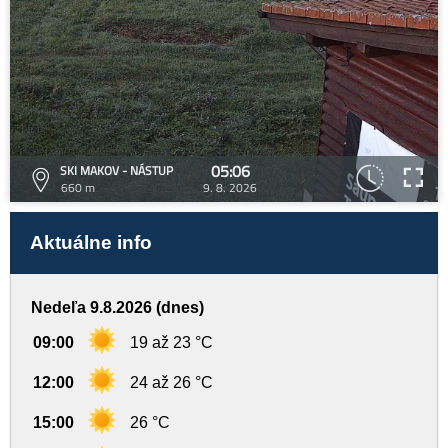
05:06
SKI MAKOV - NÁSTUP
660 m
9. 8. 2026
Aktuálne info
Nedeľa 9.8.2026 (dnes)
09:00
19 až 23 °C
12:00
24 až 26 °C
15:00
26 °C