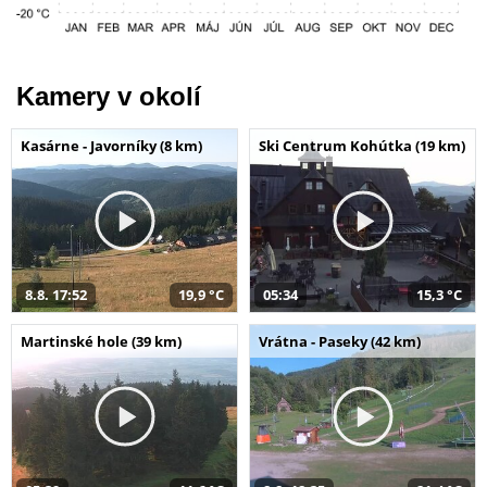
Kamery v okolí
Kasárne - Javorníky (8 km)
Ski Centrum Kohútka (19 km)
8.8. 17:52
19,9 °C
05:34
15,3 °C
Martinské hole (39 km)
Vrátna - Paseky (42 km)