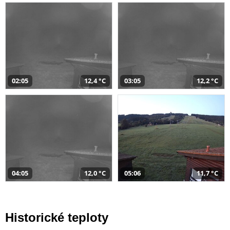
02:05
12,4 °C
03:05
12,2 °C
04:05
12,0 °C
05:06
11,7 °C
Historické teploty