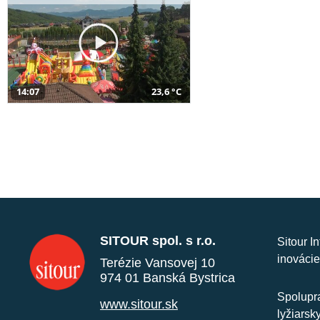
14:07
23,6 °C
SITOUR spol. s r.o.
Sitour I
inovácie
Terézie Vansovej 10
974 01 Banská Bystrica
Spolupra
www.sitour.sk
lyžiarsk