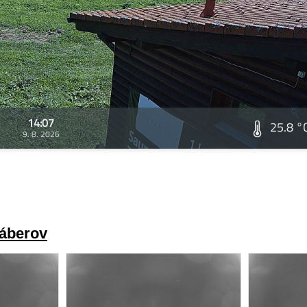
14:07
25.8 °
9. 8. 2026
záberov