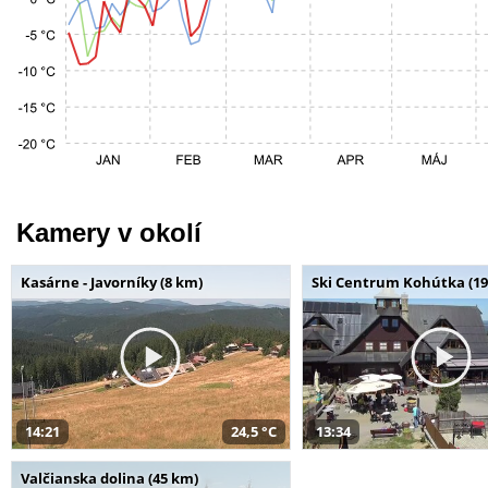
Kamery v okolí
Kasárne - Javorníky (8 km)
Ski Centrum Kohútka (19
14:21
24,5 °C
13:34
Valčianska dolina (45 km)