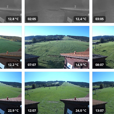
12,8 °C
02:05
12,4 °C
03:05
12,2 °C
07:07
14,9 °C
08:07
22,9 °C
12:07
24,0 °C
13:07