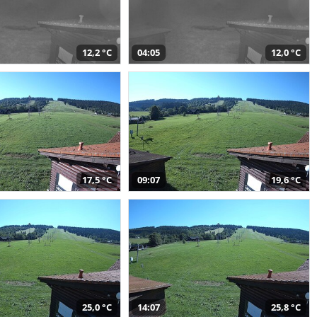
12,2 °C
04:05
12,0 °C
17,5 °C
09:07
19,6 °C
25,0 °C
14:07
25,8 °C