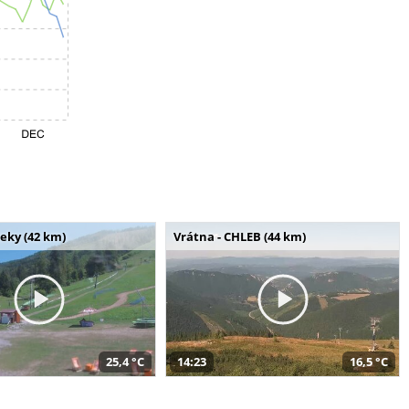
seky (42 km)
Vrátna - CHLEB (44 km)
25,4 °C
14:23
16,5 °C