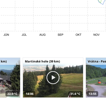
 km)
Martinské hole (39 km)
Vrátna - Pa
22,0 °C
14:06
31,6 °C
13:55