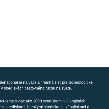
nternational je najväčšia firemná sieť pre technologické
 v strediskách cestovného ruchu na svete.
cujeme s viac ako 1000 strediskami v 8 krajinách:
ymi strediskami, horskými strediskami, kúpaliskami a