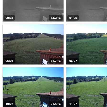
00:05
13,2 °C
01:05
05:06
11,7 °C
06:07
10:07
21,4 °C
11:07