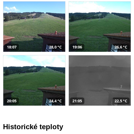
18:07
28,0 °C
19:06
26,6 °C
20:05
24,4 °C
21:05
22,5 °C
Historické teploty