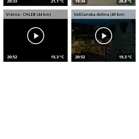
20:33
21,1 °C
18:34
28,8 °C
Vrátna - CHLEB (44 km)
Valčianska dolina (45 km)
20:52
15,3 °C
20:52
19,3 °C