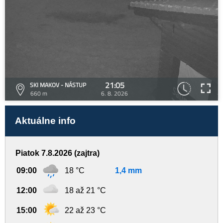
21:05
SKI MAKOV - NÁSTUP
660 m
6. 8. 2026
Aktuálne info
Piatok 7.8.2026 (zajtra)
09:00
18 °C
1,4 mm
12:00
18 až 21 °C
15:00
22 až 23 °C