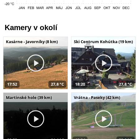
Kamery v okolí
Kasárne - Javorníky (8 km)
Ski Centrum Kohútka (19 km)
17:52
27,8 °C
18:20
27,8 °C
Martinské hole (39 km)
Vrátna - Paseky (42 km)