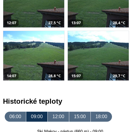
12:07
27,5 °C
13:07
28,4 °C
14:07
28,8 °C
15:07
29,7 °C
Historické teploty
06:00
09:00
12:00
15:00
18:00