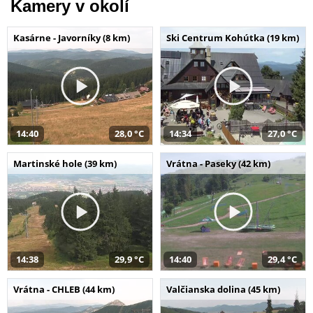
Kamery v okolí
Kasárne - Javorníky (8 km)
Ski Centrum Kohútka (19 km)
14:40
28,0 °C
14:34
27,0 °C
Martinské hole (39 km)
Vrátna - Paseky (42 km)
14:38
29,9 °C
14:40
29,4 °C
Vrátna - CHLEB (44 km)
Valčianska dolina (45 km)