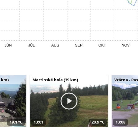
 km)
Martinské hole (39 km)
Vrátna - Pa
19,1 °C
13:01
20,9 °C
13:08