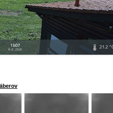
13:07
21.2 °
8. 8. 2026
záberov