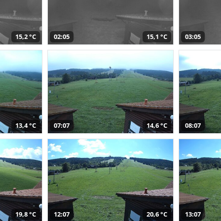
15,2 °C
02:05
15,1 °C
03:05
13,4 °C
07:07
14,6 °C
08:07
19,8 °C
12:07
20,6 °C
13:07