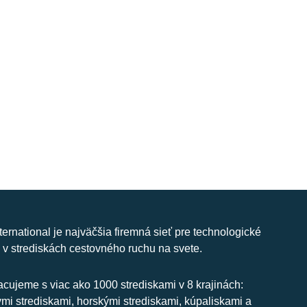
nternational je najväčšia firemná sieť pre technologické
 v strediskách cestovného ruchu na svete.
cujeme s viac ako 1000 strediskami v 8 krajinách:
ymi strediskami, horskými strediskami, kúpaliskami a