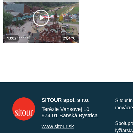
13:02
21,4 °C
SITOUR spol. s r.o.
Sitour I
inovácie
Terézie Vansovej 10
974 01 Banská Bystrica
Spolupra
www.sitour.sk
lyžiarsk