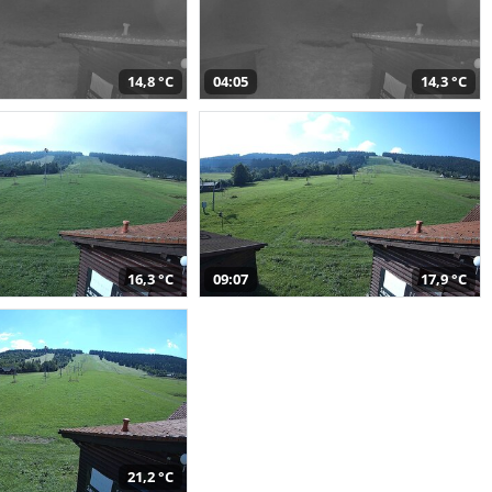
14,8 °C
04:05
14,3 °C
16,3 °C
09:07
17,9 °C
21,2 °C