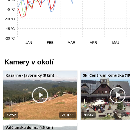
Kamery v okolí
Kasárne - Javorníky (8 km)
Ski Centrum Kohútka (19
12:52
21,0 °C
12:47
Valčianska dolina (45 km)