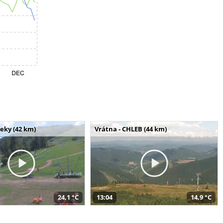
seky (42 km)
Vrátna - CHLEB (44 km)
24,1 °C
13:04
14,9 °C