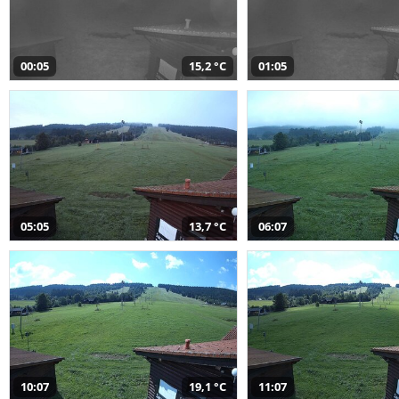
00:05
15,2 °C
01:05
05:05
13,7 °C
06:07
10:07
19,1 °C
11:07