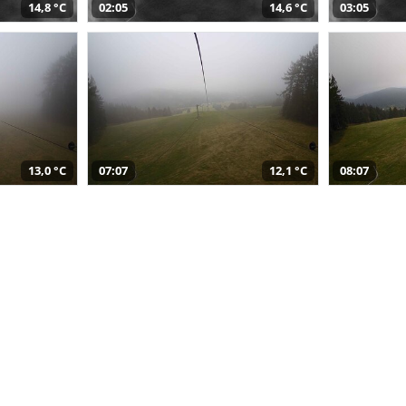
14,8 °C
02:05
14,6 °C
03:05
13,0 °C
07:07
12,1 °C
08:07