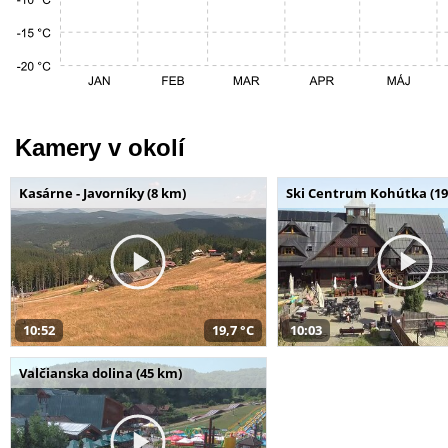
Kamery v okolí
Kasárne - Javorníky (8 km)
Ski Centrum Kohútka (19
10:52
19,7 °C
10:03
Valčianska dolina (45 km)