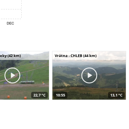
seky (42 km)
Vrátna - CHLEB (44 km)
22,7 °C
10:55
13,1 °C