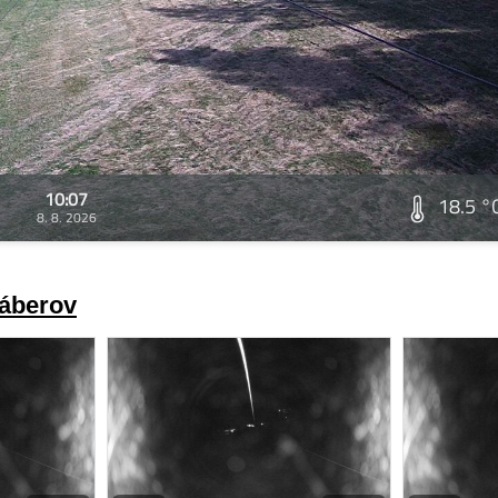
10:07
18.5 °
8. 8. 2026
záberov