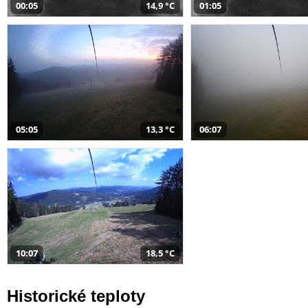
00:05
14,9 °C
01:05
05:05
13,3 °C
06:07
10:07
18,5 °C
Historické teploty