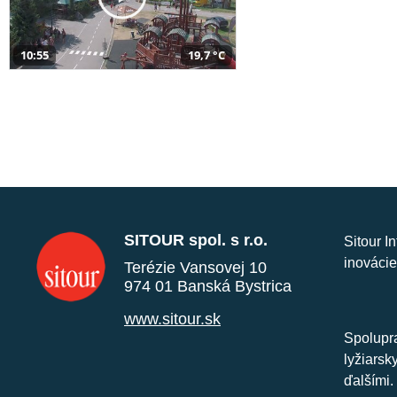
10:55
19,7 °C
SITOUR spol. s r.o.
Sitour I
inovácie
Terézie Vansovej 10
974 01 Banská Bystrica
www.sitour.sk
Spolupra
lyžiarsk
ďalšími.