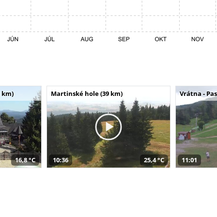
 km)
Martinské hole (39 km)
Vrátna - Pa
16,8 °C
10:36
25,4 °C
11:01