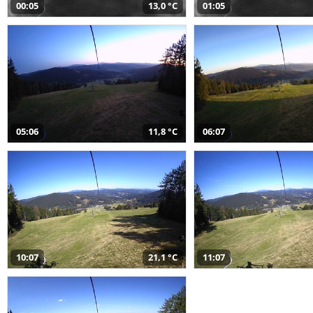
00:05
13,0 °C
01:05
05:06
11,8 °C
06:07
10:07
21,1 °C
11:07