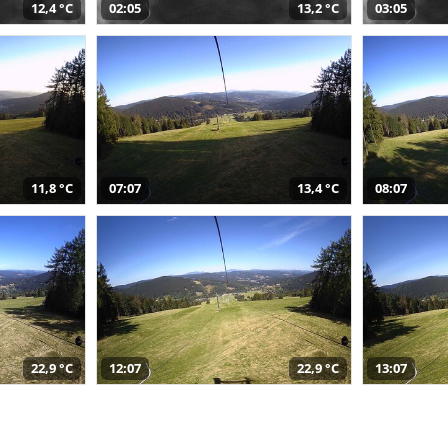
12,4 °C
02:05
13,2 °C
03:05
11,8 °C
07:07
13,4 °C
08:07
22,9 °C
12:07
22,9 °C
13:07