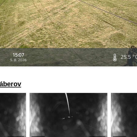
15:07
25.5 °
9. 8. 2026
záberov