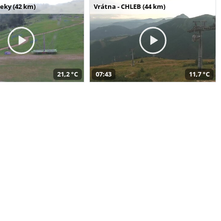
seky (42 km)
Vrátna - CHLEB (44 km)
21,2 °C
07:43
11,7 °C