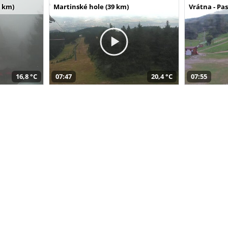
 km)
Martinské hole (39 km)
Vrátna - Pa
16,8 °C
07:47
20,4 °C
07:55