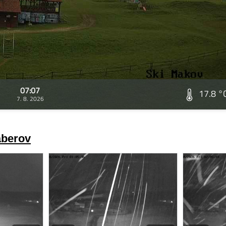
07:07
17.8 °
7. 8. 2026
áberov