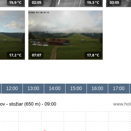
19,9 °C
02:05
19,3 °C
03:05
17,2 °C
07:07
17,8 °C
12:00
13:00
14:00
15:00
16:00
17:00