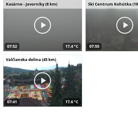
Kasárne - Javorníky (8 km)
Ski Centrum Kohútka (19
07:52
17,4 °C
07:55
Valčianska dolina (45 km)
07:41
17,6 °C