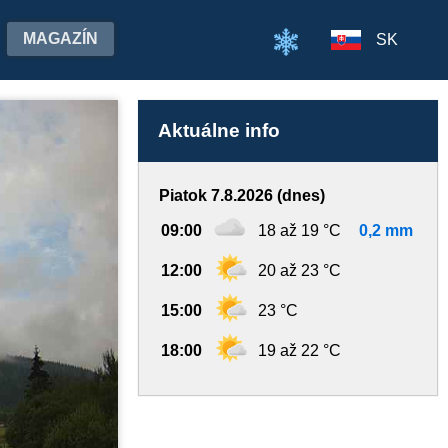
MAGAZÍN
SK
Aktuálne info
Piatok 7.8.2026 (dnes)
09:00
18 až 19 °C
0,2 mm
12:00
20 až 23 °C
15:00
23 °C
18:00
19 až 22 °C