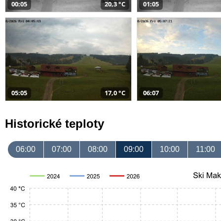
00:05
20,3 °C
01:05
05:05
17,0 °C
06:07
Historické teploty
06:00
07:00
08:00
09:00
10:00
11:00