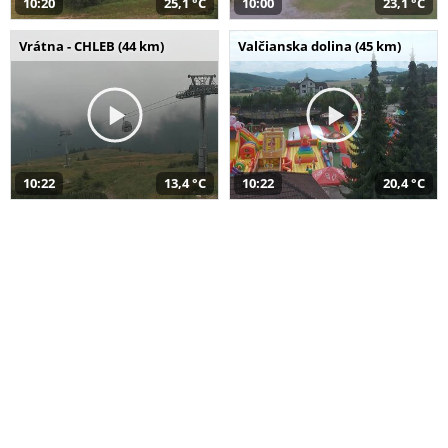
10:20
25,1 °C
10:00
23,1 °C
Vrátna - CHLEB (44 km)
Valčianska dolina (45 km)
10:22
13,4 °C
10:22
20,4 °C